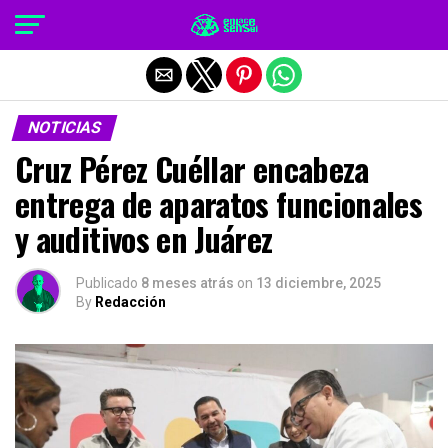
Salir de la versión móvil
NOTICIAS
Cruz Pérez Cuéllar encabeza
entrega de aparatos funcionales
y auditivos en Juárez
Publicado
8 meses atrás
on
13 diciembre, 2025
By
Redacción