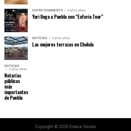
ENTRETENIMIENTO
3 años atrás
Yuri llega a Puebla con “Euforia Tour”
NOTICIAS
3 años atrás
Las mejores terrazas en Cholula
NOTICIAS
2 años atrás
Notarías
públicas
más
importantes
de Puebla
Copyright © 2020 Enlace Sensei