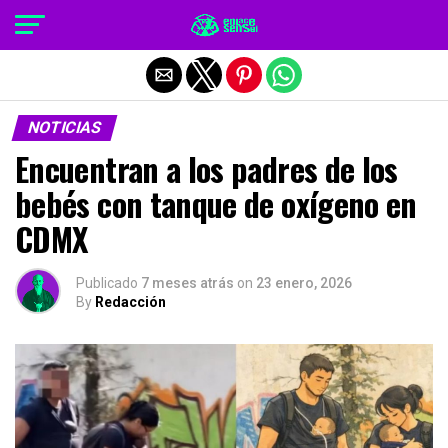
Salir de la versión móvil
NOTICIAS
Encuentran a los padres de los
bebés con tanque de oxígeno en
CDMX
Publicado
7 meses atrás
on
23 enero, 2026
By
Redacción