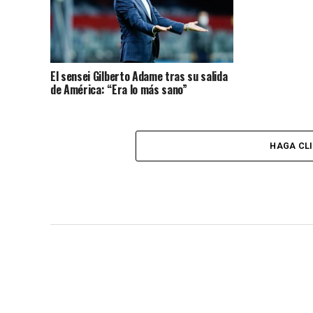
El sensei Gilberto Adame tras su salida
de América: “Era lo más sano”
HAGA CL