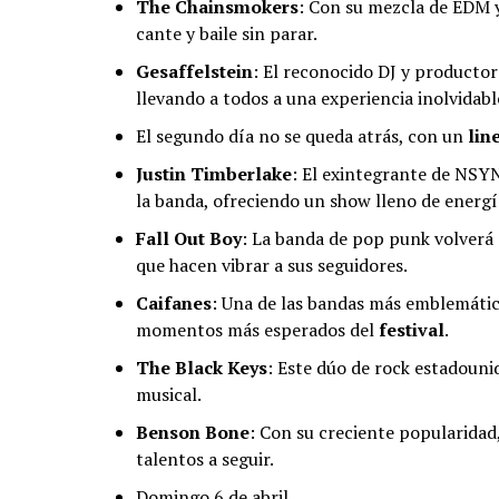
The Chainsmokers
: Con su mezcla de EDM 
cante y baile sin parar.
Gesaffelstein
: El reconocido DJ y productor
llevando a todos a una experiencia inolvidabl
El segundo día no se queda atrás, con un
lin
Justin Timberlake
: El exintegrante de NSYN
la banda, ofreciendo un show lleno de energ
Fall Out Boy
: La banda de pop punk volverá 
que hacen vibrar a sus seguidores.
Caifanes
: Una de las bandas más emblemática
momentos más esperados del
festival
.
The Black Keys
: Este dúo de rock estadouni
musical.
Benson Bone
: Con su creciente popularidad
talentos a seguir.
Domingo 6 de abril