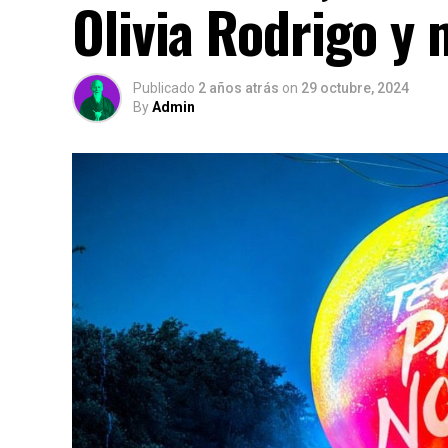
Olivia Rodrigo y
Publicado
2 años atrás
on
29 octubre, 2024
By
Admin