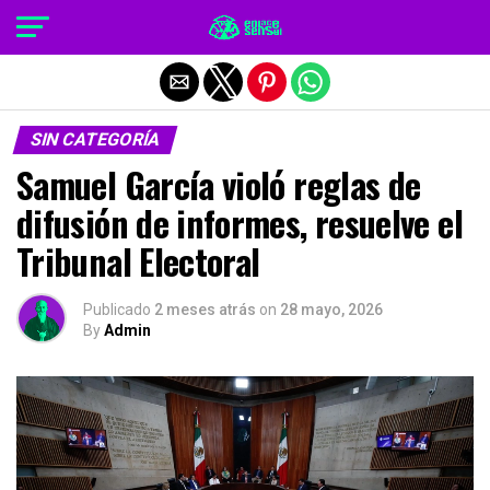
Salir de la versión móvil
SIN CATEGORÍA
Samuel García violó reglas de
difusión de informes, resuelve el
Tribunal Electoral
Publicado
2 meses atrás
on
28 mayo, 2026
By
Admin