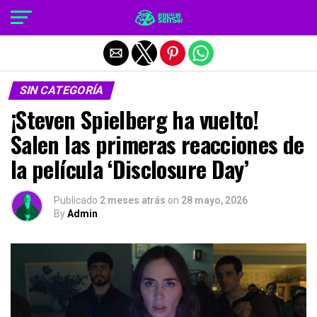
Salir de la versión móvil
SIN CATEGORÍA
¡Steven Spielberg ha vuelto!
Salen las primeras reacciones de
la película ‘Disclosure Day’
Publicado
2 meses atrás
on
28 mayo, 2026
By
Admin