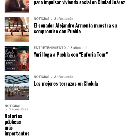
para impulsar vivienda social en Ciudad Juárez
NOTICIAS
3 años atrás
El senador Alejandro Armenta muestra su
compromiso con Puebla
ENTRETENIMIENTO
3 años atrás
Yuri llega a Puebla con “Euforia Tour”
NOTICIAS
3 años atrás
Las mejores terrazas en Cholula
NOTICIAS
2 años atrás
Notarías
públicas
más
importantes