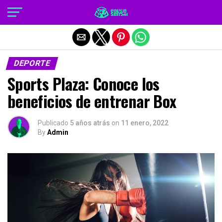
Salir de la versión móvil
DEPORTE
Sports Plaza: Conoce los
beneficios de entrenar Box
Publicado
5 años atrás
on
11 enero, 2022
By
Admin