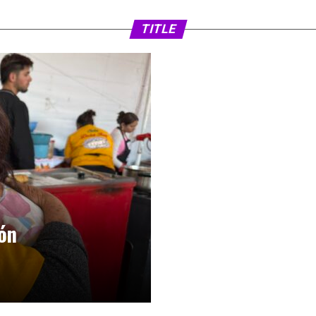
FIFA analiza ampl
2030 a 64 selecc
TITLE
ión