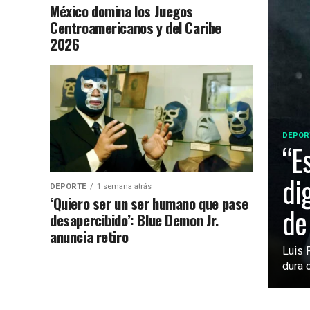
México domina los Juegos
Centroamericanos y del Caribe
2026
DEPOR
“E
di
DEPORTE
1 semana atrás
‘Quiero ser un ser humano que pase
de
desapercibido’: Blue Demon Jr.
anuncia retiro
Luis 
dura c