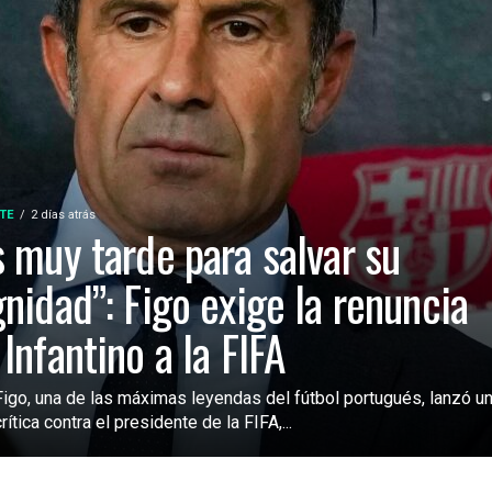
TE
2 días atrás
s muy tarde para salvar su
gnidad”: Figo exige la renuncia
 Infantino a la FIFA
Figo, una de las máximas leyendas del fútbol portugués, lanzó u
rítica contra el presidente de la FIFA,...
SIN CATEGORÍA
2 días atrás