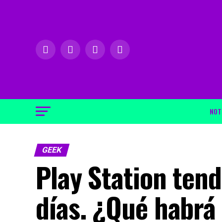
NOT
GEEK
Play Station ten
días. ¿Qué habrá