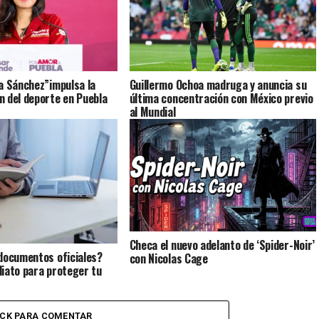
a Sánchez”impulsa la
Guillermo Ochoa madruga y anuncia su
 del deporte en Puebla
última concentración con México previo
al Mundial
Checa el nuevo adelanto de ‘Spider-Noir’
documentos oficiales?
con Nicolas Cage
iato para proteger tu
ICK PARA COMENTAR