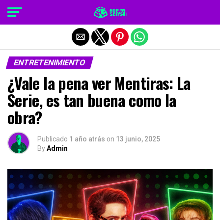
Salir de la versión móvil
ENTRETENIMIENTO
¿Vale la pena ver Mentiras: La
Serie, es tan buena como la
obra?
Publicado
1 año atrás
on
13 junio, 2025
By
Admin