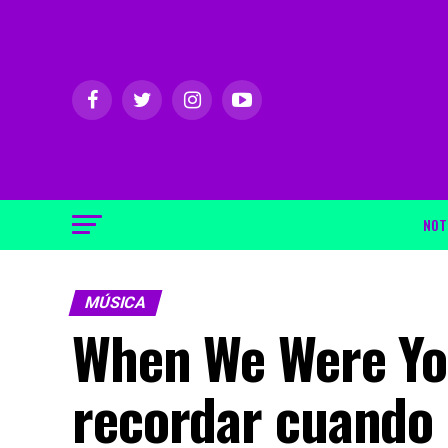
NOT
MÚSICA
When We Were You
recordar cuando