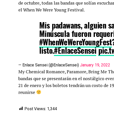
de octubre, todas las bandas que solías escuchar
el When We Were Young Festival.
Mis padawans, alguien sa
Minúscula fueron requeri
#WhenWeWereYoungFest
listo.
#EnlaceSensei
pic.
— Enlace Sensei (@EnlaceSensei)
January 19, 2022
My Chemical Romance, Paramore, Bring Me The H
bandas que se presentarán en el nostálgico evento
21 de enero y los boletos tendrán un costo de 
reunirse
Post Views:
1,344