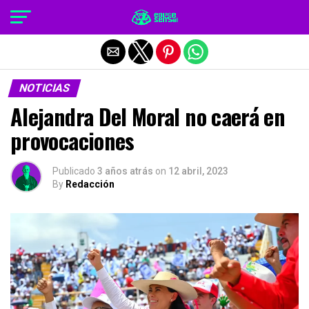
Salir de la versión móvil
NOTICIAS
Alejandra Del Moral no caerá en
provocaciones
Publicado
3 años atrás
on
12 abril, 2023
By
Redacción