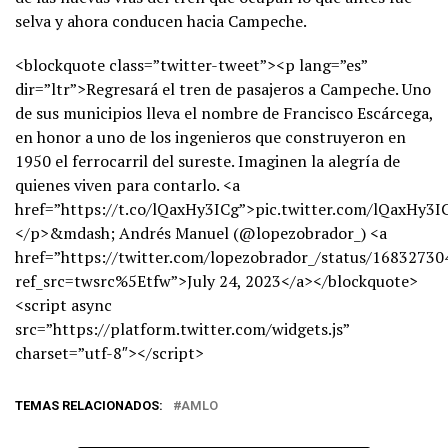
selva y ahora conducen hacia Campeche.
<blockquote class=”twitter-tweet”><p lang=”es”
dir=”ltr”>Regresará el tren de pasajeros a Campeche. Uno
de sus municipios lleva el nombre de Francisco Escárcega,
en honor a uno de los ingenieros que construyeron en
1950 el ferrocarril del sureste. Imaginen la alegría de
quienes viven para contarlo. <a
href=”https://t.co/lQaxHy3ICg”>pic.twitter.com/lQaxHy3I
</p>&mdash; Andrés Manuel (@lopezobrador_) <a
href=”https://twitter.com/lopezobrador_/status/1683273
ref_src=twsrc%5Etfw”>July 24, 2023</a></blockquote>
<script async
src=”https://platform.twitter.com/widgets.js”
charset=”utf-8″></script>
TEMAS RELACIONADOS:
AMLO