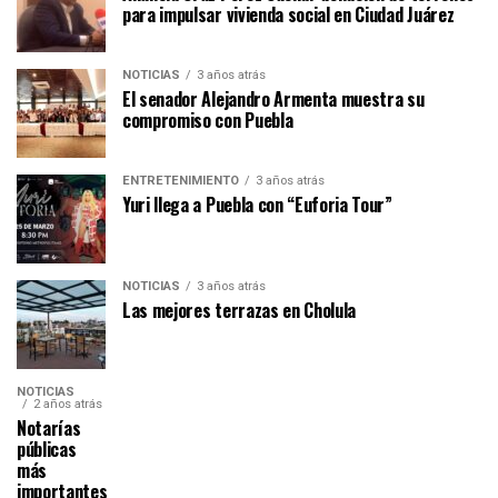
para impulsar vivienda social en Ciudad Juárez
NOTICIAS
3 años atrás
El senador Alejandro Armenta muestra su
compromiso con Puebla
ENTRETENIMIENTO
3 años atrás
Yuri llega a Puebla con “Euforia Tour”
NOTICIAS
3 años atrás
Las mejores terrazas en Cholula
NOTICIAS
2 años atrás
Notarías
públicas
más
importantes