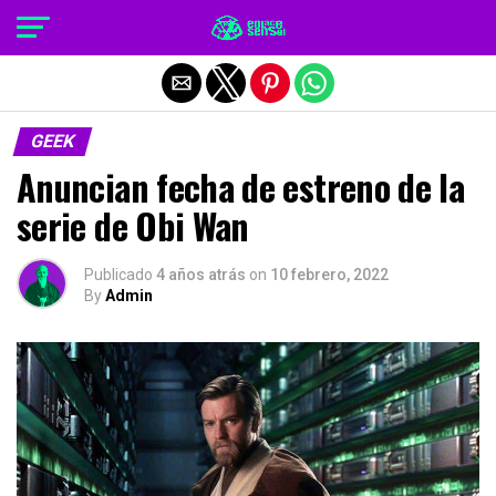
Salir de la versión móvil
GEEK
Anuncian fecha de estreno de la
serie de Obi Wan
Publicado
4 años atrás
on
10 febrero, 2022
By
Admin