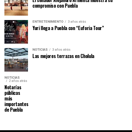
compromiso con Puebla
ENTRETENIMIENTO
3 años atrás
Yuri llega a Puebla con “Euforia Tour”
NOTICIAS
3 años atrás
Las mejores terrazas en Cholula
NOTICIAS
2 años atrás
Notarías
públicas
más
importantes
de Puebla