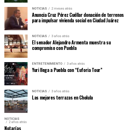
NOTICIAS
2 meses atrás
Anuncia Cruz Pérez Cuéllar donación de terrenos
para impulsar vivienda social en Ciudad Juárez
NOTICIAS
3 años atrás
El senador Alejandro Armenta muestra su
compromiso con Puebla
ENTRETENIMIENTO
3 años atrás
Yuri llega a Puebla con “Euforia Tour”
NOTICIAS
3 años atrás
Las mejores terrazas en Cholula
NOTICIAS
2 años atrás
Notarías