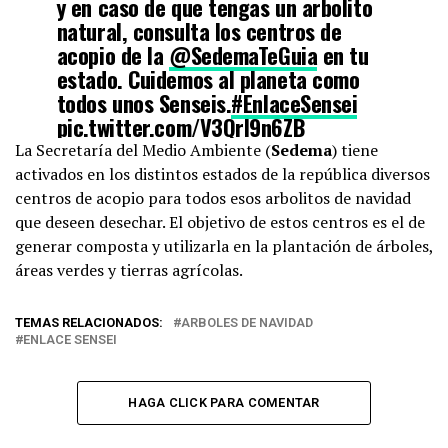
y en caso de que tengas un arbolito
natural, consulta los centros de
acopio de la
@SedemaTeGuia
en tu
estado. Cuidemos al planeta como
todos unos Senseis.
#EnlaceSensei
pic.twitter.com/V3QrI9n6ZB
La Secretaría del Medio Ambiente (
Sedema
) tiene
activados en los distintos estados de la república diversos
— Enlace Sensei (@EnlaceSensei)
January 7, 2022
centros de acopio para todos esos arbolitos de navidad
que deseen desechar. El objetivo de estos centros es el de
generar composta y utilizarla en la plantación de árboles,
áreas verdes y tierras agrícolas.
TEMAS RELACIONADOS:
ARBOLES DE NAVIDAD
ENLACE SENSEI
HAGA CLICK PARA COMENTAR