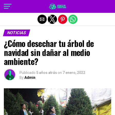
Salir de la versión móvil
NOTICIAS
¿Cómo desechar tu árbol de
navidad sin dañar al medio
ambiente?
Publicado
5 años atrás
on
7 enero, 2022
By
Admin