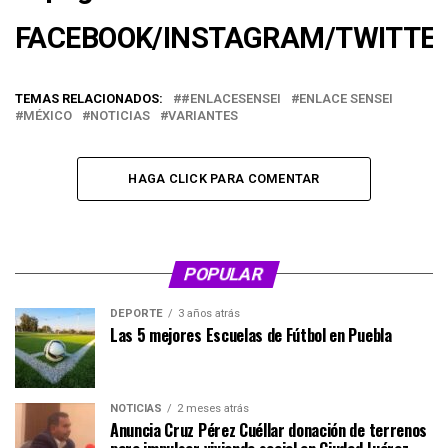
FACEBOOK
/
INSTAGRAM
/
TWITTE
TEMAS RELACIONADOS:
#ENLACESENSEI
ENLACE SENSEI
MÉXICO
NOTICIAS
VARIANTES
HAGA CLICK PARA COMENTAR
POPULAR
DEPORTE
3 años atrás
Las 5 mejores Escuelas de Fútbol en Puebla
NOTICIAS
2 meses atrás
Anuncia Cruz Pérez Cuéllar donación de terrenos