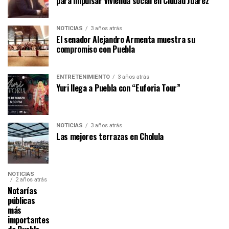
para impulsar vivienda social en Ciudad Juárez
NOTICIAS
3 años atrás
El senador Alejandro Armenta muestra su
compromiso con Puebla
ENTRETENIMIENTO
3 años atrás
Yuri llega a Puebla con “Euforia Tour”
NOTICIAS
3 años atrás
Las mejores terrazas en Cholula
NOTICIAS
2 años atrás
Notarías
públicas
más
importantes