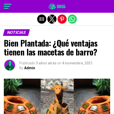
Salir de la versión móvil
NOTICIAS
Bien Plantada: ¿Qué ventajas
tienen las macetas de barro?
Publicado
5 años atrás
on
4 noviembre, 2021
By
Admin