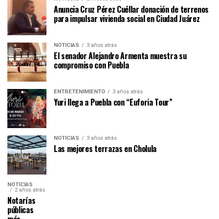
Anuncia Cruz Pérez Cuéllar donación de terrenos
para impulsar vivienda social en Ciudad Juárez
NOTICIAS
3 años atrás
El senador Alejandro Armenta muestra su
compromiso con Puebla
ENTRETENIMIENTO
3 años atrás
Yuri llega a Puebla con “Euforia Tour”
NOTICIAS
3 años atrás
Las mejores terrazas en Cholula
NOTICIAS
2 años atrás
Notarías
públicas
más