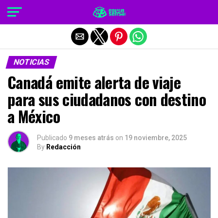
Salir de la versión móvil
NOTICIAS
Canadá emite alerta de viaje
para sus ciudadanos con destino
a México
Publicado
9 meses atrás
on
19 noviembre, 2025
By
Redacción