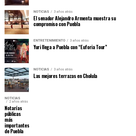
NOTICIAS
3 años atrás
El senador Alejandro Armenta muestra su
compromiso con Puebla
ENTRETENIMIENTO
3 años atrás
Yuri llega a Puebla con “Euforia Tour”
NOTICIAS
3 años atrás
Las mejores terrazas en Cholula
NOTICIAS
2 años atrás
Notarías
públicas
más
importantes
de Puebla