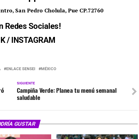
ntro, San Pedro Cholula, Pue CP.72760
n Redes Sociales!
OK
/
INSTAGRAM
A
ENLACE SENSEI
MÉXICO
SIGUIENTE
ró
Campiña Verde: Planea tu menú semanal
saludable
ODRÍA GUSTAR