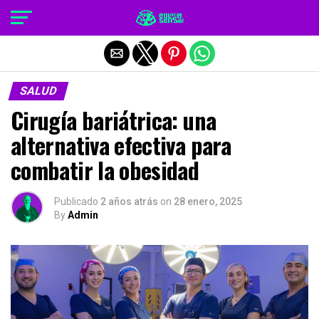
Salir de la versión móvil
SALUD
Cirugía bariátrica: una
alternativa efectiva para
combatir la obesidad
Publicado
2 años atrás
on
28 enero, 2025
By
Admin