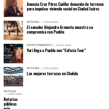
Anuncia Cruz Pérez Cuéllar donación de terrenos
para impulsar vivienda social en Ciudad Juárez
NOTICIAS
3 años atrás
El senador Alejandro Armenta muestra su
compromiso con Puebla
ENTRETENIMIENTO
3 años atrás
Yuri llega a Puebla con “Euforia Tour”
NOTICIAS
3 años atrás
Las mejores terrazas en Cholula
NOTICIAS
2 años atrás
Notarías
públicas
más