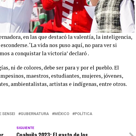
rnadora, en las que destacó la valentía, la inteligencia,
 esconderse. ‘La vida nos puso aquí, no para ver si
s a conquistar la victoria’ declaró .
as, ni de colores, debe ser para y por el pueblo. El
campesinos, maestros, estudiantes, mujeres, jóvenes,
es, ambientalistas, artistas e indígenas, entre otros.
 SENSEI
GUBERNATURA
MÉXICO
POLÍTICA
SIGUIENTE
er
Coahuila 2023: El gasto de los