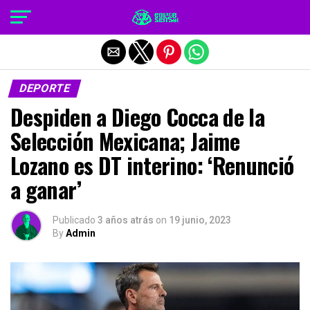
Salir de la versión móvil
DEPORTE
Despiden a Diego Cocca de la
Selección Mexicana; Jaime
Lozano es DT interino: ‘Renunció
a ganar’
Publicado
3 años atrás
on
19 junio, 2023
By
Admin