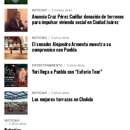
NOTICIAS
2 meses atrás
Anuncia Cruz Pérez Cuéllar donación de terrenos
para impulsar vivienda social en Ciudad Juárez
NOTICIAS
3 años atrás
El senador Alejandro Armenta muestra su
compromiso con Puebla
ENTRETENIMIENTO
3 años atrás
Yuri llega a Puebla con “Euforia Tour”
NOTICIAS
3 años atrás
Las mejores terrazas en Cholula
NOTICIAS
2 años atrás
Notarías