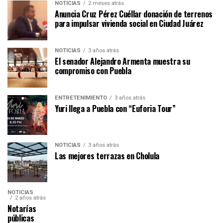
NOTICIAS
2 meses atrás
Anuncia Cruz Pérez Cuéllar donación de terrenos
para impulsar vivienda social en Ciudad Juárez
NOTICIAS
3 años atrás
El senador Alejandro Armenta muestra su
compromiso con Puebla
ENTRETENIMIENTO
3 años atrás
Yuri llega a Puebla con “Euforia Tour”
NOTICIAS
3 años atrás
Las mejores terrazas en Cholula
NOTICIAS
2 años atrás
Notarías
públicas