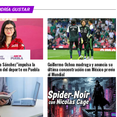
ODRÍA GUSTAR
a Sánchez”impulsa la
Guillermo Ochoa madruga y anuncia su
 del deporte en Puebla
última concentración con México previo
al Mundial