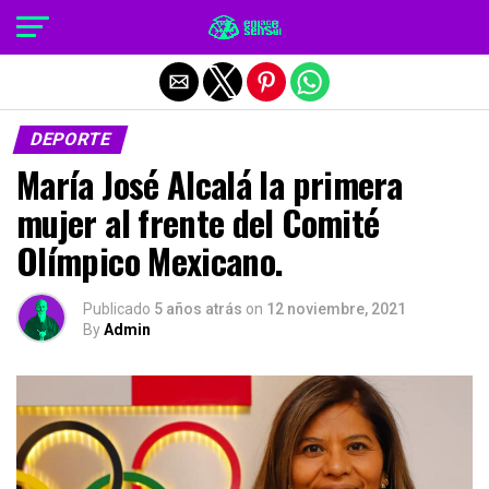
Salir de la versión móvil
DEPORTE
María José Alcalá la primera
mujer al frente del Comité
Olímpico Mexicano.
Publicado
5 años atrás
on
12 noviembre, 2021
By
Admin