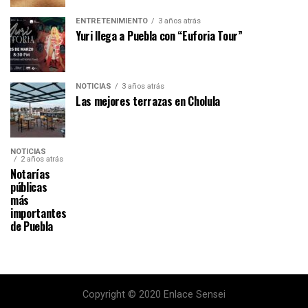
ENTRETENIMIENTO
3 años atrás
Yuri llega a Puebla con “Euforia Tour”
NOTICIAS
3 años atrás
Las mejores terrazas en Cholula
NOTICIAS
2 años atrás
Notarías
públicas
más
importantes
de Puebla
Copyright © 2020 Enlace Sensei