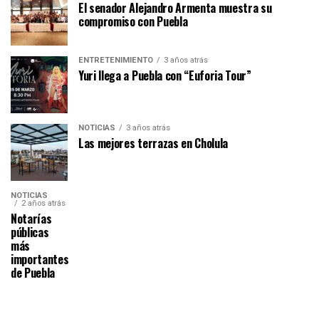
El senador Alejandro Armenta muestra su
compromiso con Puebla
ENTRETENIMIENTO
3 años atrás
Yuri llega a Puebla con “Euforia Tour”
NOTICIAS
3 años atrás
Las mejores terrazas en Cholula
NOTICIAS
2 años atrás
Notarías
públicas
más
importantes
de Puebla