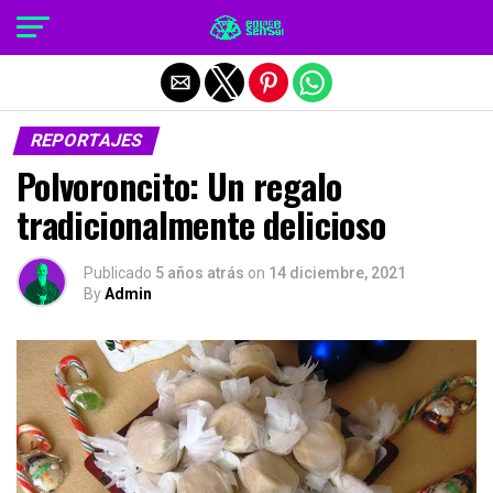
Salir de la versión móvil
REPORTAJES
Polvoroncito: Un regalo
tradicionalmente delicioso
Publicado
5 años atrás
on
14 diciembre, 2021
By
Admin