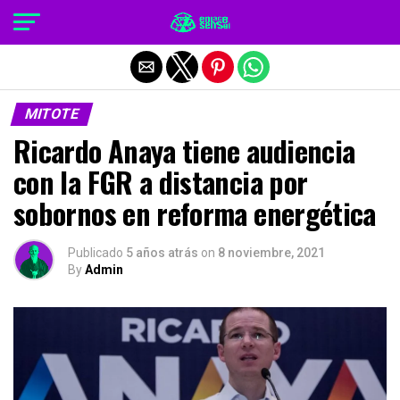
Salir de la versión móvil
MITOTE
Ricardo Anaya tiene audiencia
con la FGR a distancia por
sobornos en reforma energética
Publicado
5 años atrás
on
8 noviembre, 2021
By
Admin