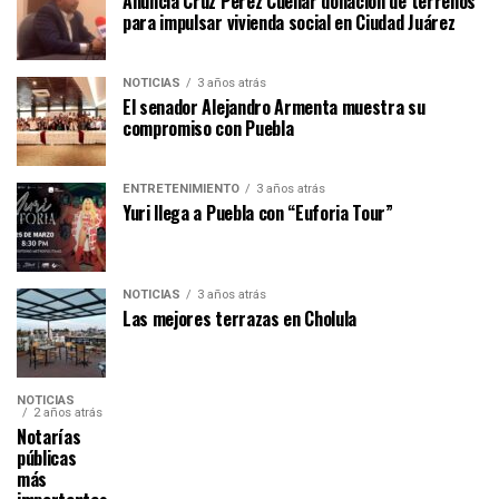
Anuncia Cruz Pérez Cuéllar donación de terrenos
para impulsar vivienda social en Ciudad Juárez
NOTICIAS
3 años atrás
El senador Alejandro Armenta muestra su
compromiso con Puebla
ENTRETENIMIENTO
3 años atrás
Yuri llega a Puebla con “Euforia Tour”
NOTICIAS
3 años atrás
Las mejores terrazas en Cholula
NOTICIAS
2 años atrás
Notarías
públicas
más