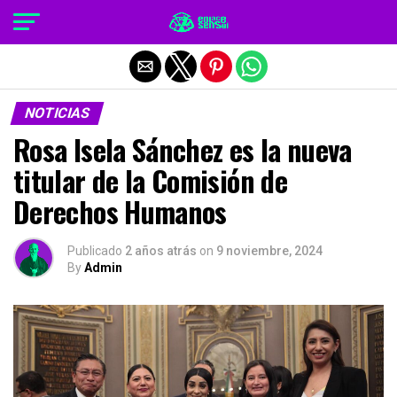
Salir de la versión móvil
NOTICIAS
Rosa Isela Sánchez es la nueva
titular de la Comisión de
Derechos Humanos
Publicado
2 años atrás
on
9 noviembre, 2024
By
Admin