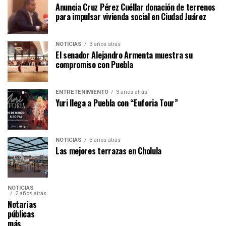
Anuncia Cruz Pérez Cuéllar donación de terrenos
para impulsar vivienda social en Ciudad Juárez
NOTICIAS
3 años atrás
El senador Alejandro Armenta muestra su
compromiso con Puebla
ENTRETENIMIENTO
3 años atrás
Yuri llega a Puebla con “Euforia Tour”
NOTICIAS
3 años atrás
Las mejores terrazas en Cholula
NOTICIAS
2 años atrás
Notarías
públicas
más