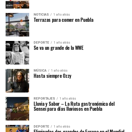
NOTICIAS
1 año atrás
Terrazas para comer en Puebla
DEPORTE
1 año atrás
Se va un grande de la WWE
MÚSICA
1 año atrás
Hasta siempre Ozzy
REPORTAJES
1 año atrás
Lluvia y Sabor – La Ruta gastronómica del
Sensei para días lluviosos en Puebla
DEPORTE
1 año atrás
Eliminados dos grandes de Europa en el Mundial