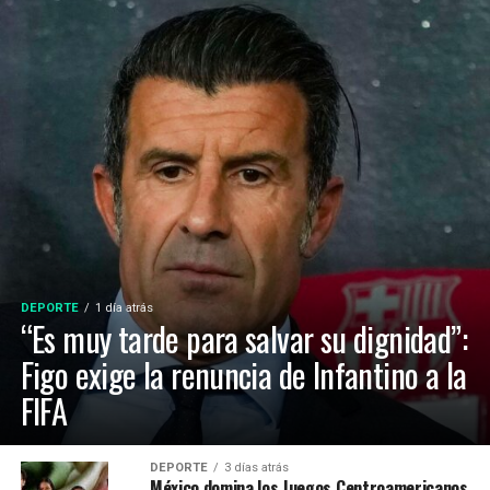
DEPORTE
1 día atrás
“Es muy tarde para salvar su dignidad”:
Figo exige la renuncia de Infantino a la
FIFA
DEPORTE
3 días atrás
México domina los Juegos Centroamericanos