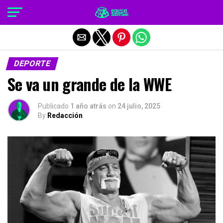
Salir de la versión móvil
DEPORTE
Se va un grande de la WWE
Publicado
1 año atrás
on
24 julio, 2025
By
Redacción