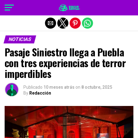
Salir de la versión móvil
NOTICIAS
Pasaje Siniestro llega a Puebla
con tres experiencias de terror
imperdibles
Publicado
10 meses atrás
on
8 octubre, 2025
By
Redacción