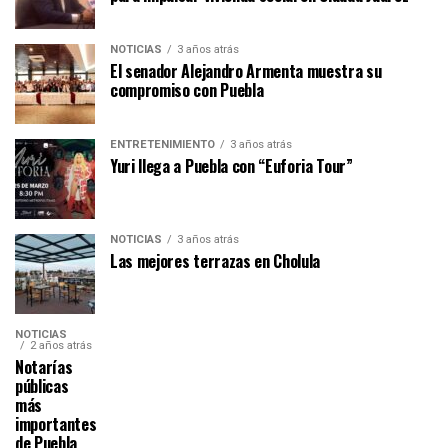
NOTICIAS
3 años atrás
El senador Alejandro Armenta muestra su
compromiso con Puebla
ENTRETENIMIENTO
3 años atrás
Yuri llega a Puebla con “Euforia Tour”
NOTICIAS
3 años atrás
Las mejores terrazas en Cholula
NOTICIAS
2 años atrás
Notarías
públicas
más
importantes
de Puebla