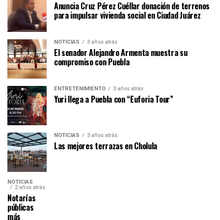
Anuncia Cruz Pérez Cuéllar donación de terrenos
para impulsar vivienda social en Ciudad Juárez
NOTICIAS
3 años atrás
El senador Alejandro Armenta muestra su
compromiso con Puebla
ENTRETENIMIENTO
3 años atrás
Yuri llega a Puebla con “Euforia Tour”
NOTICIAS
3 años atrás
Las mejores terrazas en Cholula
NOTICIAS
2 años atrás
Notarías
públicas
más