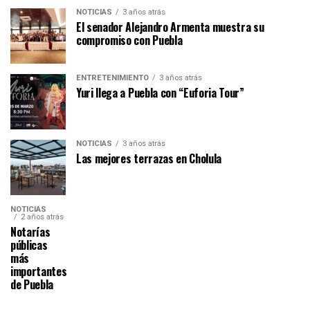
NOTICIAS
3 años atrás
El senador Alejandro Armenta muestra su
compromiso con Puebla
ENTRETENIMIENTO
3 años atrás
Yuri llega a Puebla con “Euforia Tour”
NOTICIAS
3 años atrás
Las mejores terrazas en Cholula
NOTICIAS
2 años atrás
Notarías
públicas
más
importantes
de Puebla