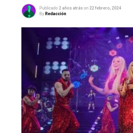
Publicado
2 años atrás
on
22 febrero, 2024
By
Redacción