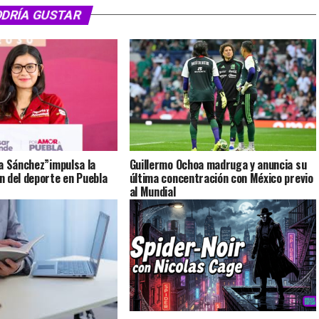
ODRÍA GUSTAR
a Sánchez”impulsa la
Guillermo Ochoa madruga y anuncia su
 del deporte en Puebla
última concentración con México previo
al Mundial