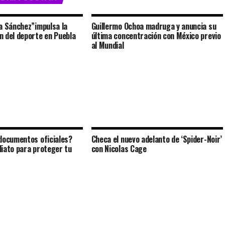
a Sánchez”impulsa la
Guillermo Ochoa madruga y anuncia su
 del deporte en Puebla
última concentración con México previo
al Mundial
documentos oficiales?
Checa el nuevo adelanto de ‘Spider-Noir’
iato para proteger tu
con Nicolas Cage