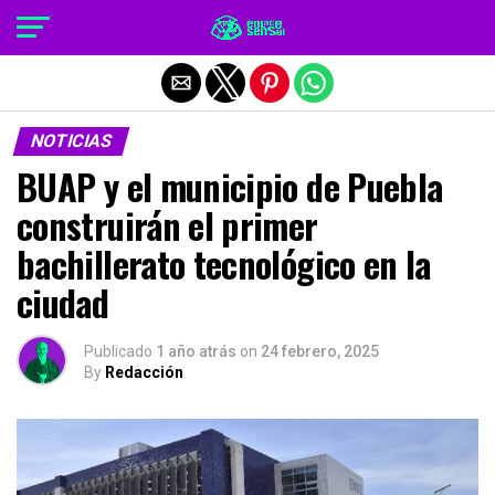
Salir de la versión móvil
NOTICIAS
BUAP y el municipio de Puebla
construirán el primer
bachillerato tecnológico en la
ciudad
Publicado
1 año atrás
on
24 febrero, 2025
By
Redacción