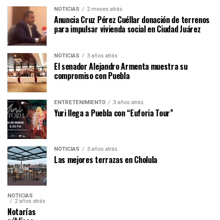
NOTICIAS
2 meses atrás
Anuncia Cruz Pérez Cuéllar donación de terrenos
para impulsar vivienda social en Ciudad Juárez
NOTICIAS
3 años atrás
El senador Alejandro Armenta muestra su
compromiso con Puebla
ENTRETENIMIENTO
3 años atrás
Yuri llega a Puebla con “Euforia Tour”
NOTICIAS
3 años atrás
Las mejores terrazas en Cholula
NOTICIAS
2 años atrás
Notarías