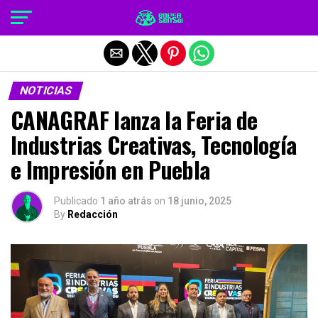
Salir de la versión móvil
NOTICIAS
CANAGRAF lanza la Feria de
Industrias Creativas, Tecnología
e Impresión en Puebla
Publicado
1 año atrás
on
18 junio, 2025
By
Redacción