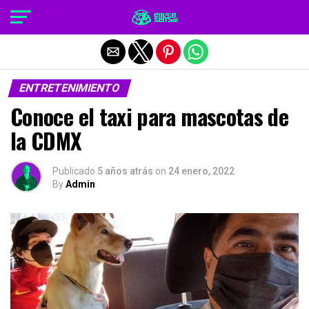
Salir de la versión móvil
ENTRETENIMIENTO
Conoce el taxi para mascotas de
la CDMX
Publicado
5 años atrás
on
24 enero, 2022
By
Admin