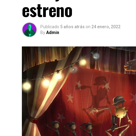
estreno
Publicado
5 años atrás
on
24 enero, 2022
By
Admin