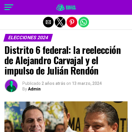
Salir de la versión móvil
ELECCIONES 2024
Distrito 6 federal: la reelección
de Alejandro Carvajal y el
impulso de Julián Rendón
Publicado
2 años atrás
on
13 marzo, 2024
By
Admin