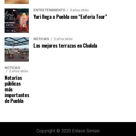
ENTRETENIMIENTO
3 años atrás
Yuri llega a Puebla con “Euforia Tour”
NOTICIAS
3 años atrás
Las mejores terrazas en Cholula
NOTICIAS
2 años atrás
Notarías
públicas
más
importantes
de Puebla
Copyright © 2020 Enlace Sensei